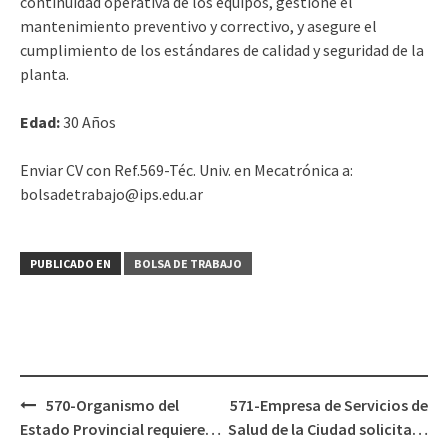
continuidad operativa de los equipos, gestione el
mantenimiento preventivo y correctivo, y asegure el
cumplimiento de los estándares de calidad y seguridad de la
planta.
Edad:
30 Años
Enviar CV con Ref.569-Téc. Univ. en Mecatrónica a:
bolsadetrabajo@ips.edu.ar
PUBLICADO EN
BOLSA DE TRABAJO
Navegación
570-Organismo del
571-Empresa de Servicios de
de
Estado Provincial requiere…
Salud de la Ciudad solicita…
entradas