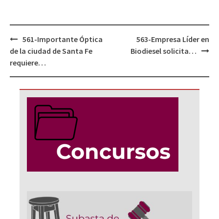
Navegación
561-Importante Óptica
563-Empresa Líder en
de
de la ciudad de Santa Fe
Biodiesel solicita…
entradas
requiere…