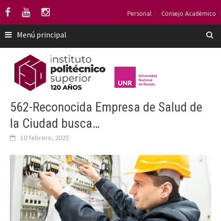
Saltar
Personal
Consejo Académico
al
contenido
Menú principal
562-Reconocida Empresa de Salud de
la Ciudad busca…
10 febrero, 2025