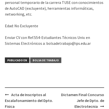
personal temporario de la carrera TUSE con conocimientos
de AutoCAD (excluyente), herramientas informáticas,
networking, etc.
Edad: No Excluyente
Enviar CV con Ref.554-Estudiantes Técnicos Univ. en
Sistemas Electrónicos a: bolsadetrabajo@ips.edu.ar
PUBLICADO EN
BOLSA DE TRABAJO
Navegación
Acta de Inscriptos al
Dictamen Final Concurso
de
Escalafonamiento del Dpto.
Jefe de Dpto. de
entradas
Fisica
Electrotecnia