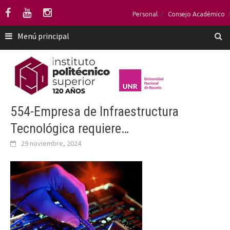
Saltar
Personal
Consejo Académico
al
contenido
Menú principal
554-Empresa de Infraestructura
Tecnológica requiere…
29 noviembre, 2024