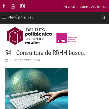
Saltar
Personal
Consejo Académico
al
contenido
Menú principal
541-Consultora de RRHH busca…
13 septiembre, 2024