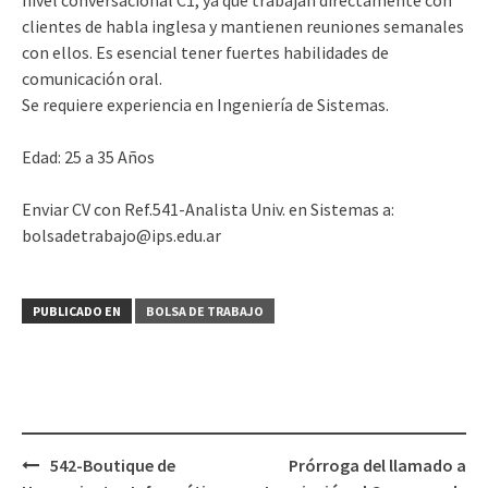
nivel conversacional C1, ya que trabajan directamente con
clientes de habla inglesa y mantienen reuniones semanales
con ellos. Es esencial tener fuertes habilidades de
comunicación oral.
Se requiere experiencia en Ingeniería de Sistemas.
Edad: 25 a 35 Años
Enviar CV con Ref.541-Analista Univ. en Sistemas a:
bolsadetrabajo@ips.edu.ar
PUBLICADO EN
BOLSA DE TRABAJO
Navegación
542-Boutique de
Prórroga del llamado a
de