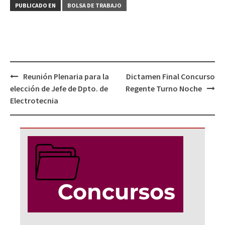
PUBLICADO EN
BOLSA DE TRABAJO
Navegación
Reunión Plenaria para la
Dictamen Final Concurso
de
elección de Jefe de Dpto. de
Regente Turno Noche
entradas
Electrotecnia