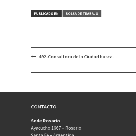
PUBLICADO EN
BOLSA DE TRABAJO
Navegación
492-Consultora de la Ciudad busca…
de
entradas
CONTACTO
Sede Rosario
Ayacucho 1667 – Rosario
Santa Fe – Argentina