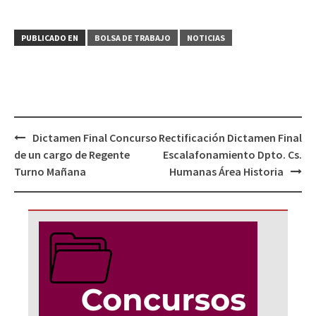
PUBLICADO EN
BOLSA DE TRABAJO
NOTICIAS
Navegación
Dictamen Final Concurso
Rectificación Dictamen Final
de
de un cargo de Regente
Escalafonamiento Dpto. Cs.
entradas
Turno Mañana
Humanas Área Historia