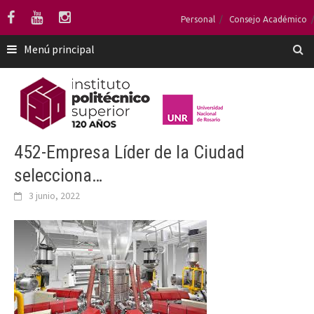
Saltar
Personal
Consejo Académico
al
contenido
Menú principal
452-Empresa Líder de la Ciudad
selecciona…
3 junio, 2022