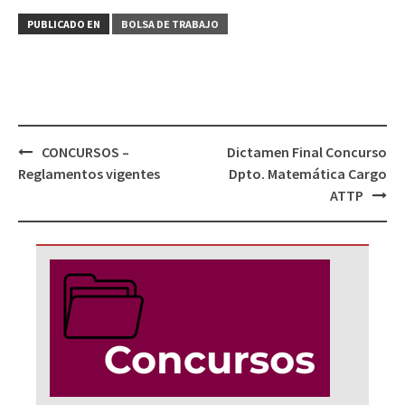
PUBLICADO EN
BOLSA DE TRABAJO
Navegación
CONCURSOS –
Dictamen Final Concurso
de
Reglamentos vigentes
Dpto. Matemática Cargo
entradas
ATTP