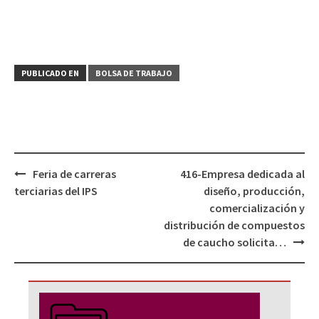
PUBLICADO EN
BOLSA DE TRABAJO
Navegación
Feria de carreras
416-Empresa dedicada al
de
terciarias del IPS
diseño, producción,
entradas
comercialización y
distribución de compuestos
de caucho solicita…