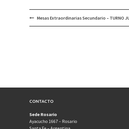
Navegación
Mesas Extraordinarias Secundario – TURNO J
de
entradas
CONTACTO
Sede Rosario
Ayacucho 1667 – Rosario
Santa Fe – Argentina