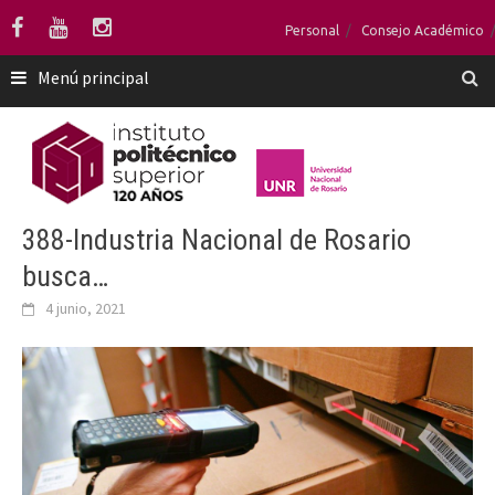
Saltar
Personal
Consejo Académico
al
contenido
Menú principal
388-Industria Nacional de Rosario
busca…
4 junio, 2021