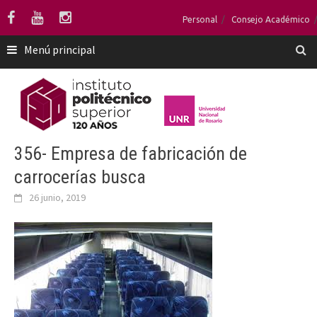
Saltar
Personal
Consejo Académico
al
contenido
Menú principal
356- Empresa de fabricación de
carrocerías busca
26 junio, 2019