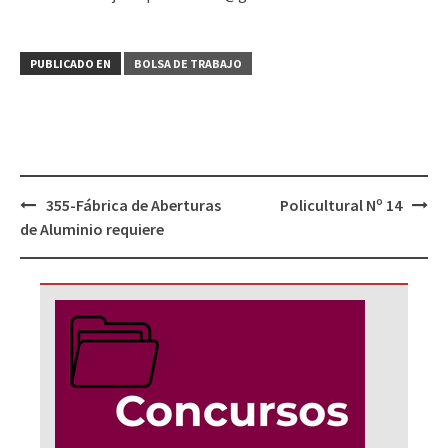
PUBLICADO EN
BOLSA DE TRABAJO
Navegación
355-Fábrica de Aberturas
Policultural Nº 14
de
de Aluminio requiere
entradas