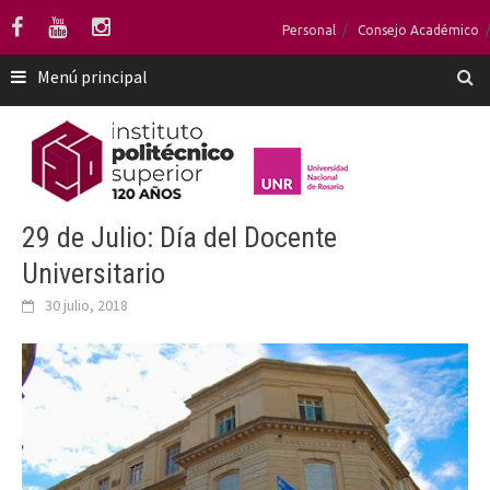
Saltar
Personal
Consejo Académico
al
contenido
Menú principal
29 de Julio: Día del Docente
Universitario
30 julio, 2018