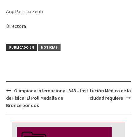
Arq. Patricia Zeoli
Directora
PUBLICADO EN
NOTICIAS
Navegación
Olimpiada Internacional
348 – Institución Médica de la
de
de Física: El Poli Medalla de
ciudad requiere
entradas
Bronce por dos