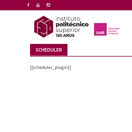
Saltar
al
contenido
SCHEDULER
[[scheduler_plugin]]