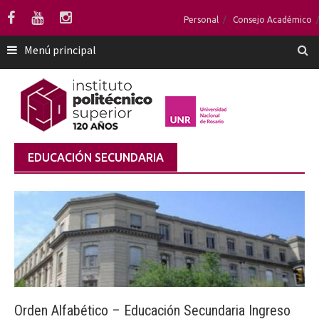
Saltar
Personal
Consejo Académico
al
contenido
Menú principal
EDUCACIÓN SECUNDARIA
Orden Alfabético – Educación Secundaria Ingreso