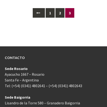
Ir
1
2
3
a
las
entradas
CONTACTO
Sede Rosario
Ayacucho 1667 – Rosario
Santa Fe – Argentina
Tel: (+54) (0341) 4802641 – (+54) (0341) 4802643
Sede Baigorria
Lisandro de la Torre 580 – Granadero Baigorria