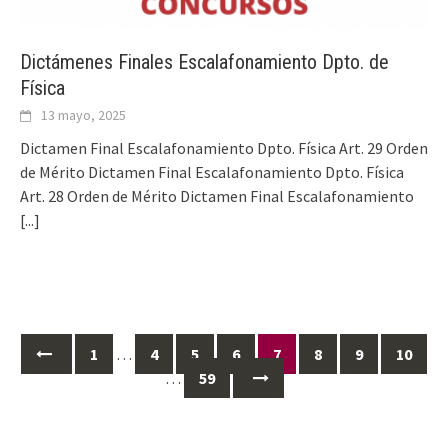
Dictámenes Finales Escalafonamiento Dpto. de
Física
13 mayo, 2025
Dictamen Final Escalafonamiento Dpto. Física Art. 29 Orden
de Mérito Dictamen Final Escalafonamiento Dpto. Física
Art. 28 Orden de Mérito Dictamen Final Escalafonamiento
[...]
Ir
1
…
4
5
6
7
8
9
10
a
…
59
las
entradas